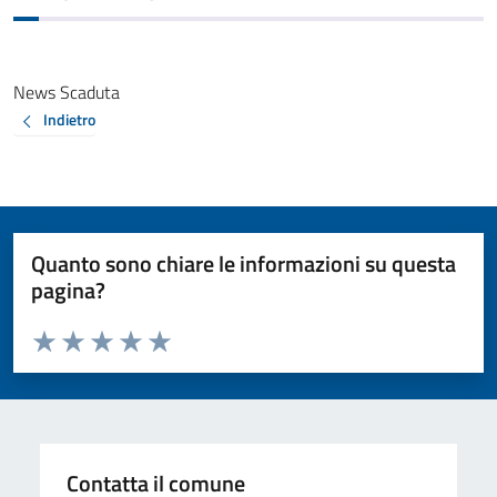
News Scaduta
Indietro
Quanto sono chiare le informazioni su questa
pagina?
Valuta da 1 a 5 stelle la pagina
Valuta 1 stelle su 5
Valuta 2 stelle su 5
Valuta 3 stelle su 5
Valuta 4 stelle su 5
Valuta 5 stelle su 5
Contatta il comune