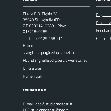
Piazza R.O. Pighin 38
Regione 
35048 Stanghella (PD)
Provinci
C.F. 82001410289 - P.Iva:
Feedback 
01771840285
Telefono:
0425 458 111
Centro 
E-mail:
PEC:
Uffici e orari
Numeri utili
CONTATTI D.P.O.
E-mail:
PEC: