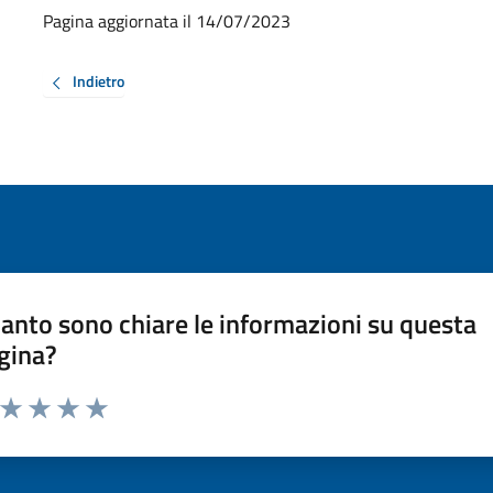
Pagina aggiornata il 14/07/2023
Indietro
anto sono chiare le informazioni su questa
gina?
a da 1 a 5 stelle la pagina
ta 1 stelle su 5
Valuta 2 stelle su 5
Valuta 3 stelle su 5
Valuta 4 stelle su 5
Valuta 5 stelle su 5