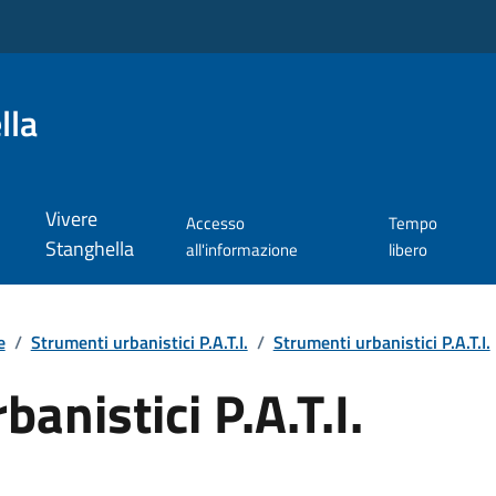
lla
Vivere
Accesso
Tempo
Stanghella
all'informazione
libero
e
/
Strumenti urbanistici P.A.T.I.
/
Strumenti urbanistici P.A.T.I.
anistici P.A.T.I.