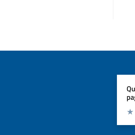
Qu
pa
Valut
Valu